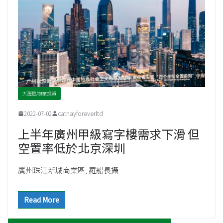
大灣區物業投資
2022-07-02
cathayforeverltd
上半年廣州甲級寫字樓需求下滑 但
空置率低於北京深圳
廣州珠江新城商業區, 羅船長攝
Read More