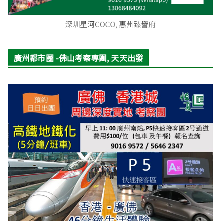
深圳星河COCO, 惠州臻譽府
廣州都市圈 -佛山考察專團, 天天出發