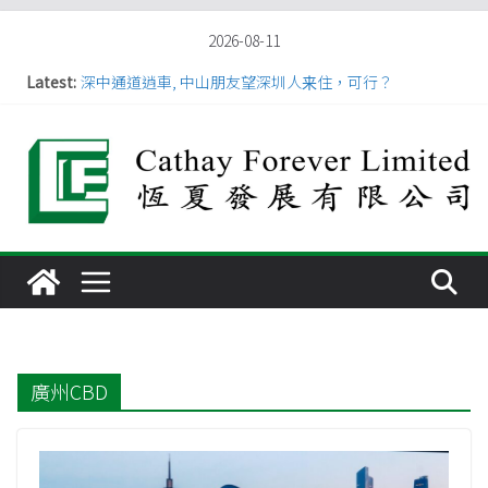
Skip
2026-08-11
to
Latest:
深中通道逍車, 中山朋友望深圳人来住，可行？
港深惠之間樓價差距，以及跨境通勤的時長優勢
content
珠海深圳過往30年比效
香港人選擇惠州惠城區和仲愷高新區作為大灣區“第二家
園
【大湾区人口密度最高是深圳】
廣州CBD