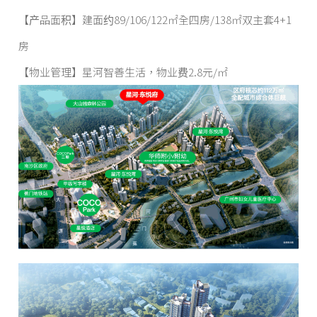
【产品面积】建面约89/106/122㎡全四房/138㎡双主套4+1
房
【物业管理】星河智善生活，物业费2.8元/㎡