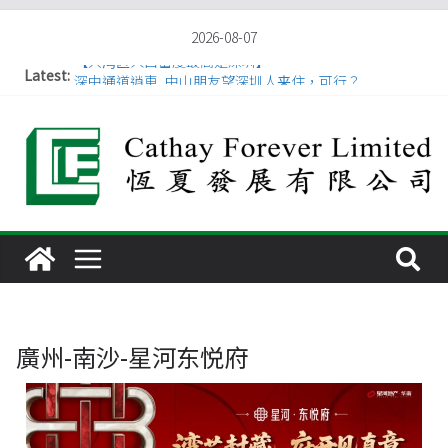
2026-08-07
Latest:
【大湾区人口密度最高是深圳】
深中通道逍車, 中山朋友望深圳人来住，可行？
港深惠之間樓價差距，以及跨境通勤的時長優勢
珠海深圳過往30年比效
香港人選擇惠州惠城區和仲愷高新區作為大灣區“第二家
園
廣州-南沙-星河东悦府