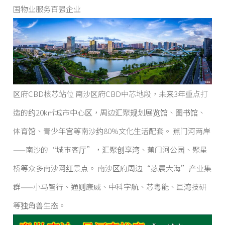
国物业服务百强企业
区府CBD核芯站位 南沙区府CBD中芯地段，未来3年重点打
造的约20k㎡城市中心区，周边汇聚规划展览馆、图书馆、
体育馆、青少年宫等南沙约80%文化生活配套。 蕉门河两岸
——南沙的“城市客厅”，汇聚创享湾、蕉门河公园、聚星
桥等众多南沙网红景点。 南沙区府周边“苾晨大海”产业集
群——小马智行、通则康威、中科字航、芯粤能、巨湾技研
等独角兽生态。