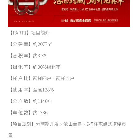
【PART1】项目简介
【总 建 面】约20万㎡
【容 积 率】约3.38
【绿 化 率】约30%绿化率
【梯 户 比】两梯四户、两梯五户
【使 用 率】至高128%
【总 户 数】约1140户
【车 位 数】约1336
【项目规划】分两期开发、依山而建、9栋住宅点式塔楼布
置