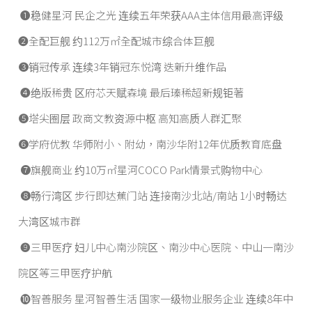
❶稳健星河 民企之光 连续五年荣获AAA主体信用最高评级
❷全配巨舰 约112万㎡全配城市综合体巨舰
❸销冠传承 连续3年销冠东悦湾 迭新升维作品
❹绝版稀贵 区府芯天赋森境 最后瑧稀超新规钜著
❺塔尖圈层 政商文教资源中枢 高知高质人群汇聚
❻学府优教 华师附小、附幼，南沙华附12年优质教育底盘
❼旗舰商业 约10万㎡星河COCO Park情景式购物中心
❽畅行湾区 步行即达蕉门站 连接南沙北站/南站 1小时畅达
大湾区城市群
❾三甲医疗 妇儿中心南沙院区、南沙中心医院、中山一南沙
院区等三甲医疗护航
❿智善服务 星河智善生活 国家一级物业服务企业 连续8年中