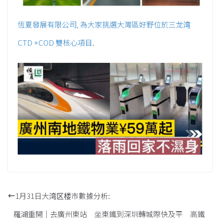
恆夏發展有限公司, 為大家挑選大灣區好野位於三龙湾
CTD +COD 雙核心項目
.
1月31日大湾区楼市數據分析:
羅湖重開｜去廣州東站 坐東鐵到深圳轉城際快及平 高鐵