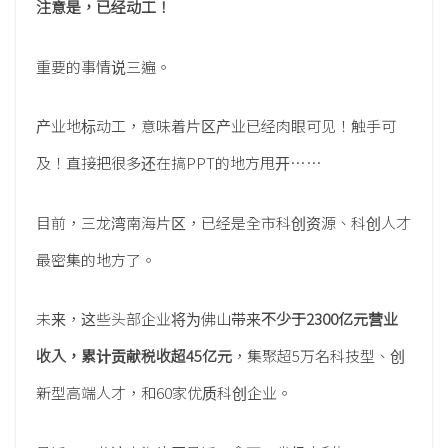
注意是，已经动工！
重要的事情说三遍。
产业地标动工，意味着片区产业已经肉眼可见！触手可
及！直接把很多还在搞PPT的地方甩开……
目前，三龙湾南海片区，已经是全市科创资源、科创人才
最密集的地方了。
未来，这些头部企业将为佛山带来
不少于2300亿元营业
收入，累计贡献税收超45亿元
，集聚超5万名科技型、创
新型高端人才，和60家优质科创企业。