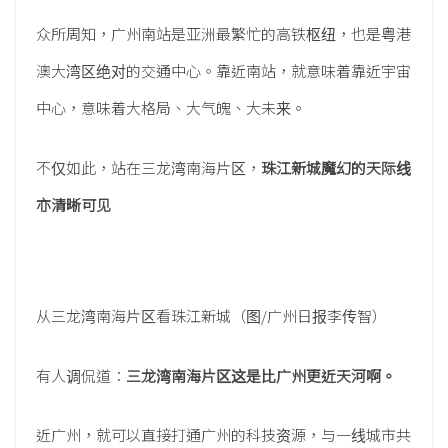
众所周知，广州南站是亚洲最繁忙的高铁枢纽，也是粤港
澳大湾区绝对的交通中心。靠近南站，就意味着靠近宇宙
中心，意味着大格局、大气魄、大未来。
不仅如此，站在三龙湾南海片区，
珠江新城魔幻的天际线
亦清晰可见
从三龙湾南海片区看珠江新城（图/广州日报李传智）
有人调侃道：
三龙湾南海片区这是比广州更近天河啊。
近广州，就可以直接打通广州的科技资源，与一线城市共