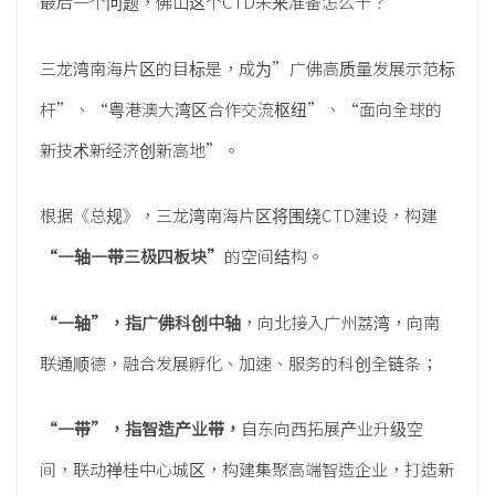
最后一个问题，佛山这个CTD未来准备怎么干？
三龙湾南海片区的目标是，成为”广佛高质量发展示范标
杆”、“粤港澳大湾区合作交流枢纽”、“面向全球的
新技术新经济创新高地”。
根据《总规》，三龙湾南海片区将围绕CTD建设，构建
“一轴一带三极四板块”
的空间结构。
“一轴”，指广佛科创中轴
，向北接入广州荔湾，向南
联通顺德，融合发展孵化、加速、服务的科创全链条；
“一带”，指智造产业带，
自东向西拓展产业升级空
间，联动禅桂中心城区，构建集聚高端智造企业，打造新