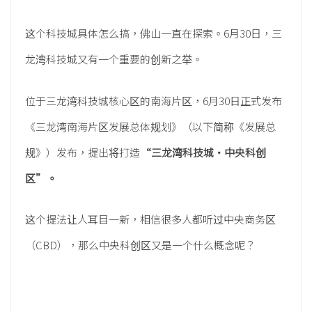
这个科技城具体怎么搞，佛山一直在探索。6月30日，三
龙湾科技城又有一个重要的创新之举。
位于三龙湾科技城核心区的南海片区，6月30日正式发布
《三龙湾南海片区发展总体规划》（以下简称《发展总
规》）发布，提出将打造
“三龙湾科技城•中央科创
区”。
这个提法让人耳目一新，相信很多人都听过中央商务区
（CBD），那么中央科创区又是一个什么概念呢？