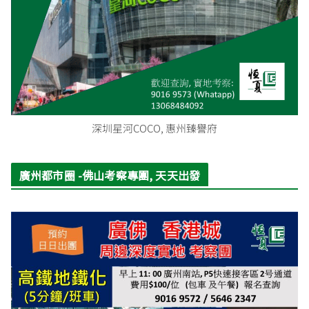
深圳星河COCO, 惠州臻譽府
廣州都市圈 -佛山考察專團, 天天出發